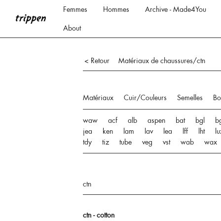
Femmes
Hommes
Archive - Made4You
About
Matériaux de chaussures/ctn
< Retour
Matériaux
Cuir/Couleurs
Semelles
Bo
waw
acf
alb
aspen
bat
bgl
bg
jea
ken
lam
lav
lea
lff
lht
lu
tdy
tiz
tube
veg
vst
wab
wax
ctn
ctn - cotton