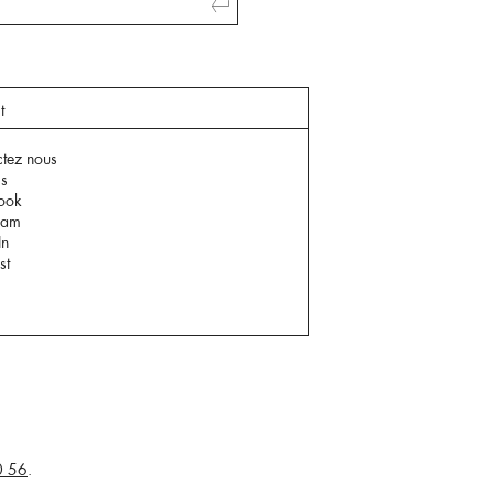
t
tez nous
is
ook
ram
In
st
0 56
.