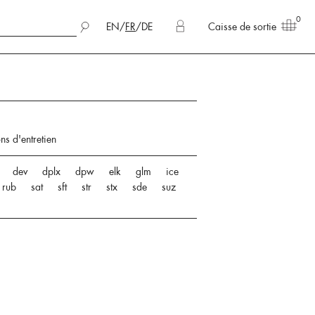
0
EN
/
FR
/
DE
Caisse de sortie
ons d'entretien
dev
dplx
dpw
elk
glm
ice
rub
sat
sft
str
stx
sde
suz