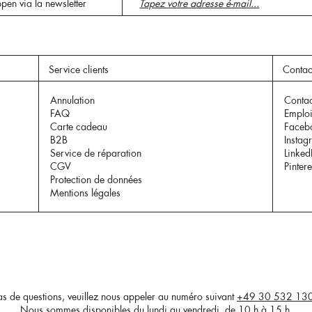
pen via la newsletter
Service clients
Contac
Annulation
Contac
FAQ
Emplo
Carte cadeau
Faceb
B2B
Instag
Service de réparation
Linked
CGV
Pintere
Protection de données
Mentions légales
as de questions, veuillez nous appeler au numéro suivant
+49 30 532 13
Nous sommes disponibles du lundi au vendredi, de 10 h à 15 h.