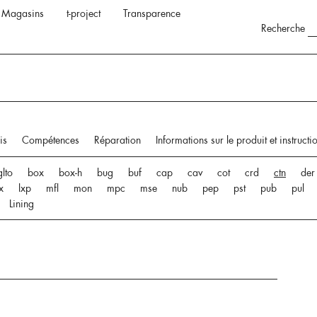
Magasins
t-project
Transparence
Recherche
is
Compétences
Réparation
Informations sur le produit et instructi
lto
box
box-h
bug
buf
cap
cav
cot
crd
ctn
der
x
lxp
mfl
mon
mpc
mse
nub
pep
pst
pub
pul
Lining