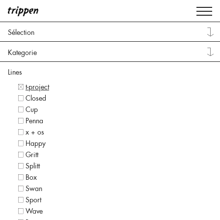
Sélection
Kategorie
Lines
t-project
Closed
Cup
Penna
x + os
Happy
Gritt
Splitt
Box
Swan
Sport
Wave