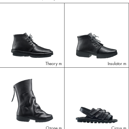
Theory m
Insulator m
Ozone m
Cirrus m