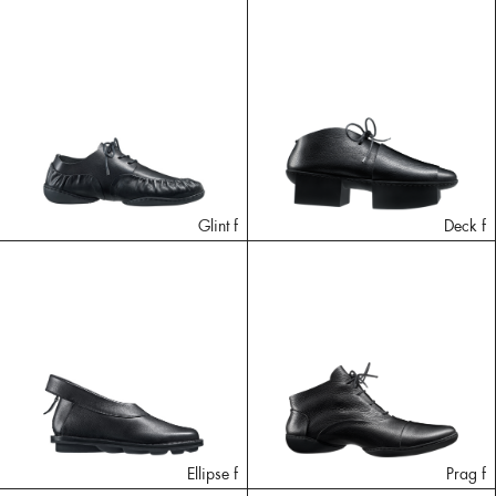
Glint f
Deck f
Ellipse f
Prag f