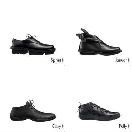
Sprint f
Januar f
Cosy f
Pully f