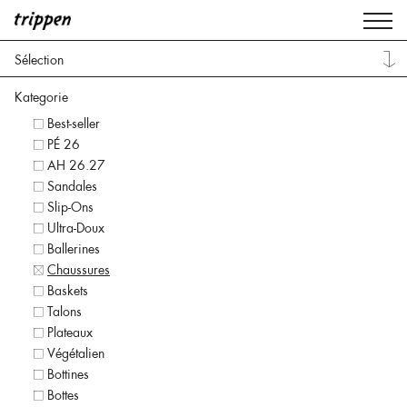
Sélection
Kategorie
Best-seller
PÉ 26
AH 26.27
Sandales
Slip-Ons
Ultra-Doux
Ballerines
Chaussures
Baskets
Talons
Plateaux
Végétalien
Bottines
Bottes