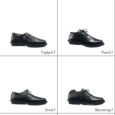
Triptych f
Punch f
Ernie f
Becoming f