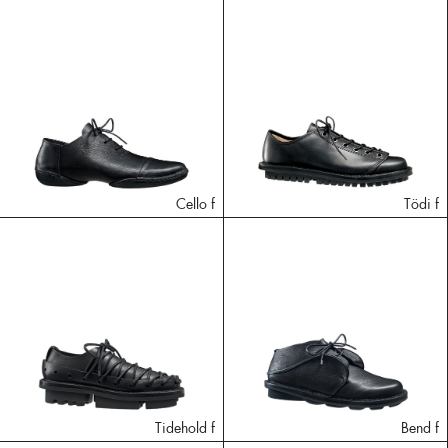
Cello f
Tödi f
Tidehold f
Bend f