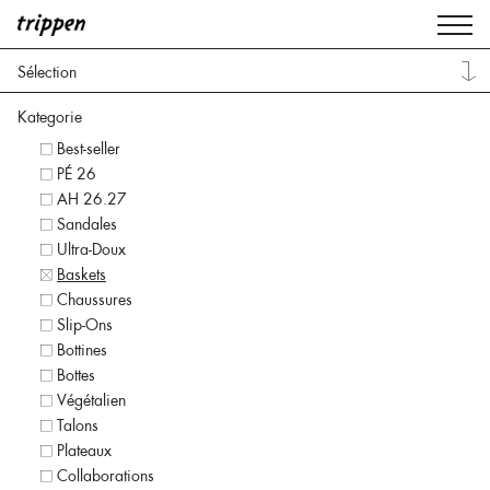
Sélection
Kategorie
Best-seller
PÉ 26
AH 26.27
Sandales
Ultra-Doux
Baskets
Chaussures
Slip-Ons
Bottines
Bottes
Végétalien
Talons
Plateaux
Collaborations