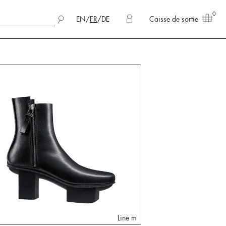
0
EN
/
FR
/
DE
Caisse de sortie
Line m