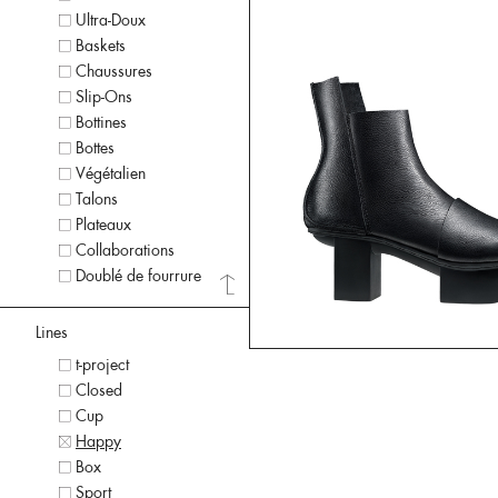
Ultra-Doux
Baskets
Chaussures
Slip-Ons
Bottines
Bottes
Végétalien
Talons
Plateaux
Collaborations
Doublé de fourrure
Lines
t-project
Closed
Cup
Happy
Box
Sport