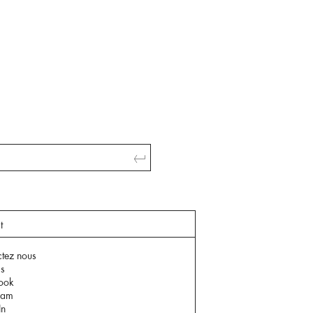
t
tez nous
is
ook
ram
In