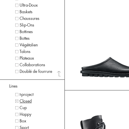
Ultra-Doux
Baskets
Chaussures
Slip-Ons
Bottines
Bottes
Végétalien
Talons
Plateaux
Collaborations
Doublé de fourrure
Lines
t-project
Closed
Cup
Happy
Box
Sport