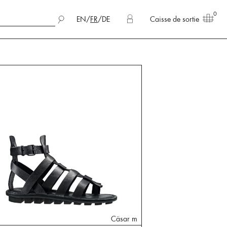
0
EN
/
FR
/
DE
Caisse de sortie
Cäsar m