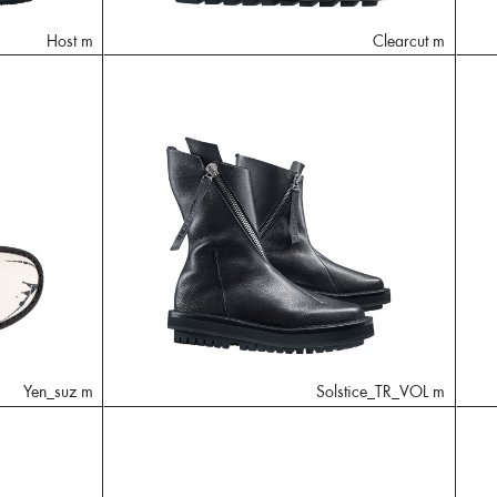
Host m
Clearcut m
Yen_suz m
Solstice_TR_VOL m