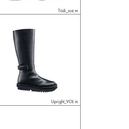
Tödi_suz m
Upright_VOL m