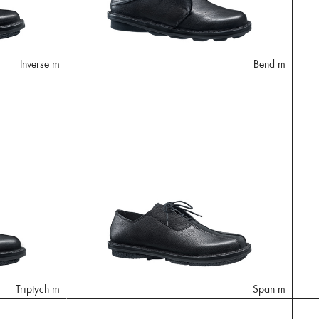
Inverse m
Bend m
Triptych m
Span m