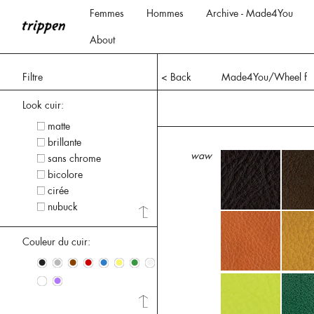
Femmes
Hommes
Archive - Made4You
About
Filtre
< Back
Made4You/Wheel f
Look cuir:
matte
brillante
waw
sans chrome
bicolore
cirée
nubuck
Couleur du cuir:
•
•
•
•
•
•
•
•
•
•