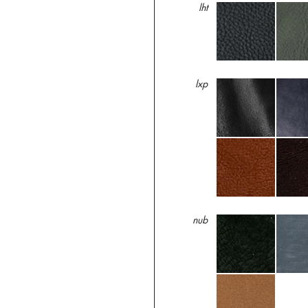
lht
lxp
nub