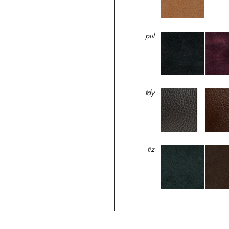
pul
tdy
tiz