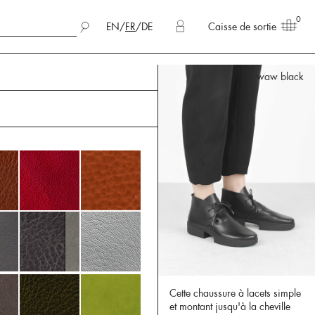
0
EN
/
FR
/
DE
Caisse de sortie
waw black
Cette chaussure à lacets simple
et montant jusqu'à la cheville