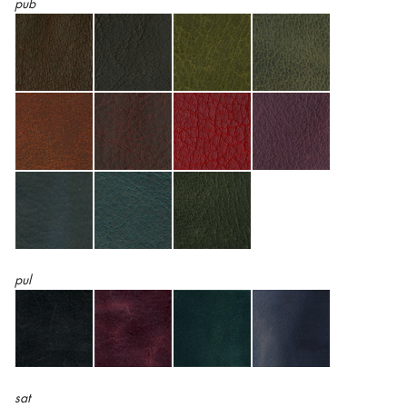
pub
pul
sat