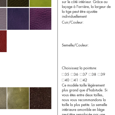
sur le côté intérieur. Grâce au
laçage à l'arrière, la largeur de
la tige peut être ajustée
individuellement
Cuir/Couleur:
Semelle/Couleur:
Choisissez la pointure:
35
36
37
38
39
40
41
42
Ce modèle taille légèrement
plus grand que d'habitude. Si
vous êtes entre deux tailles,
nous vous recommandons la
taille la plus petite. La semelle
intérieure amovible en liège
peut être remplacée par une