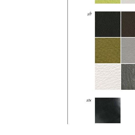
sft
stx
tiz