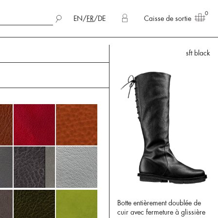
0
EN
/
FR
/
DE
Caisse de sortie
sft black
Botte entièrement doublée de
cuir avec fermeture à glissière