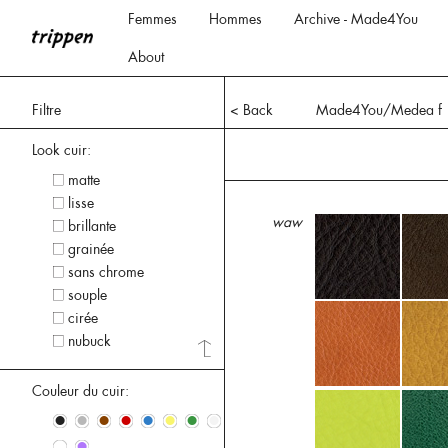
Femmes
Hommes
Archive - Made4You
About
Filtre
< Back
Made4You/Medea f
Look cuir:
matte
lisse
waw
brillante
grainée
sans chrome
souple
cirée
nubuck
Couleur du cuir:
•
•
•
•
•
•
•
•
•
•