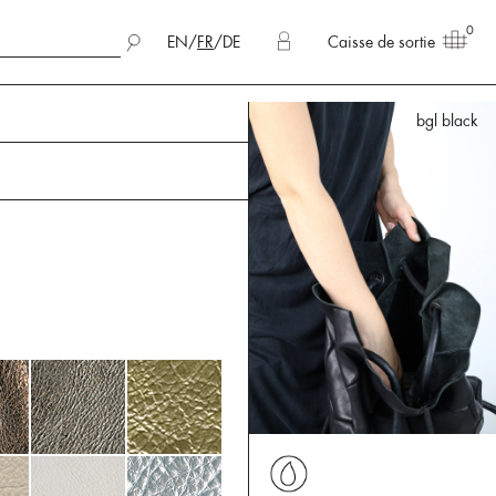
0
EN
/
FR
/
DE
Caisse de sortie
bgl black