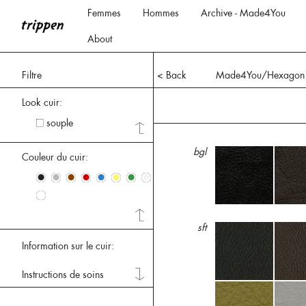
Femmes
Hommes
Archive - Made4You
About
Filtre
< Back
Made4You/Hexagon
Look cuir:
souple
bgl
Couleur du cuir:
•
•
•
•
•
•
•
•
•
sft
Information sur le cuir:
Instructions de soins