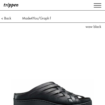
< Back
Made4You/Graph f
waw black