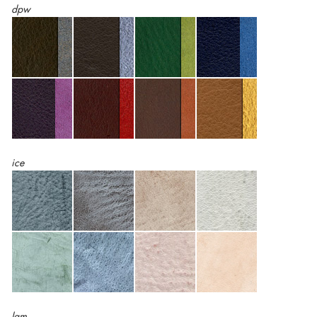
dpw
ice
lam