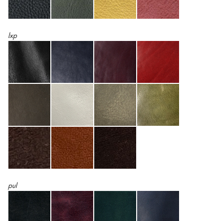
lxp
pul