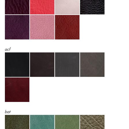
acf
bat