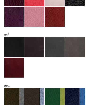
acf
dpw