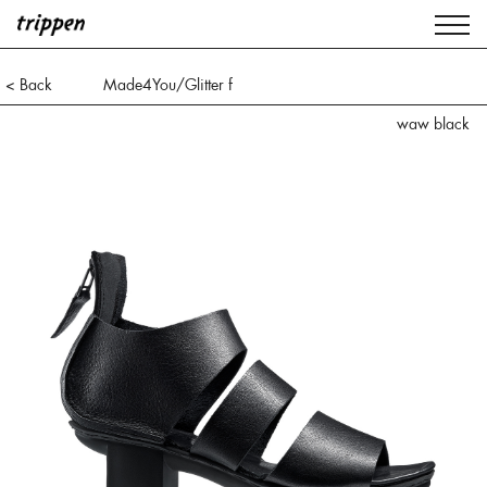
< Back
Made4You/Glitter f
waw black