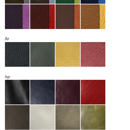
lht
lxp