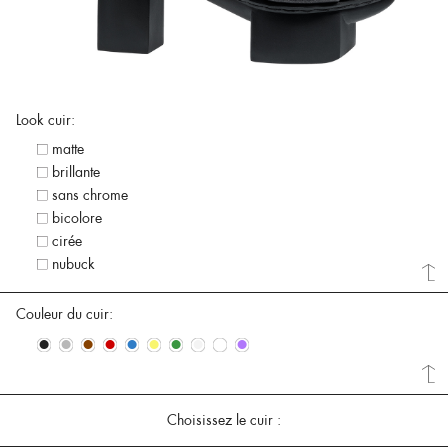
Look cuir:
matte
brillante
sans chrome
bicolore
cirée
nubuck
Couleur du cuir:
•
•
•
•
•
•
•
•
•
•
Choisissez le cuir :