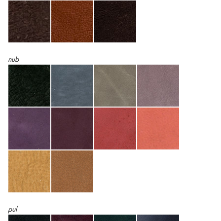
nub
pul