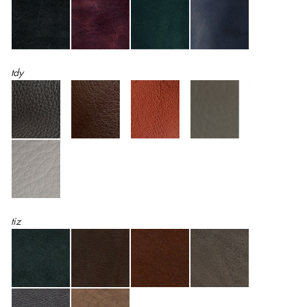
tdy
tiz