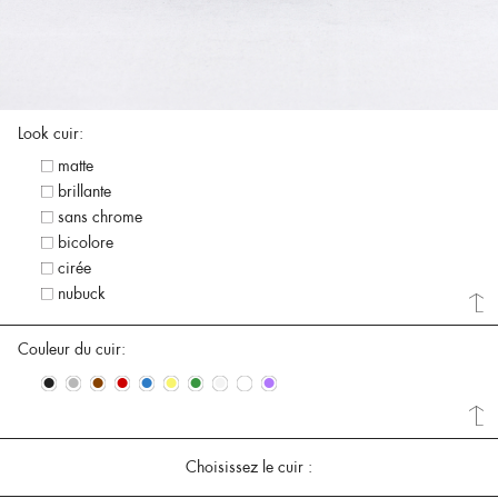
Look cuir:
matte
brillante
sans chrome
bicolore
cirée
nubuck
Couleur du cuir:
•
•
•
•
•
•
•
•
•
•
Choisissez le cuir :