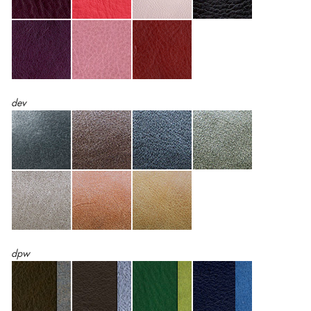
dev
dpw