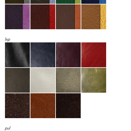
lxp
pul