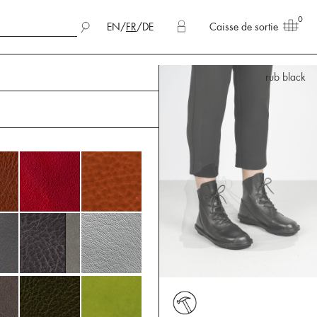
0
EN
/
FR
/
DE
Caisse de sortie
rub black