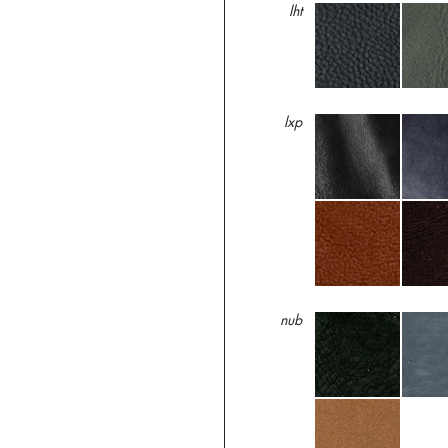
lht
lxp
nub