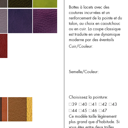
Bottes à lacets avec des
coutures incurvées et un
renforcement de la pointe et du
talon, au choix en caoutchouc
ou en cuir. La coupe classique
est traduite en une dynamique
moderne par des éventails
Cuir/Couleur:
Semelle/Couleur:
Choisissez la pointure:
39
40
41
42
43
44
45
46
47
Ce modèle taille légèrement
plus grand que d'habitude. Si
vous êtes entre deux tailles,