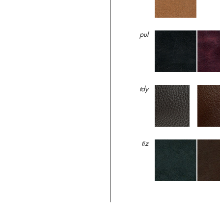
pul
tdy
tiz