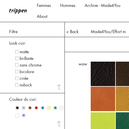
Femmes
Hommes
Archive - Made4You
About
Filtre
< Back
Made4You/Effort m
Look cuir:
matte
brillante
waw
sans chrome
bicolore
cirée
nubuck
Couleur du cuir:
•
•
•
•
•
•
•
•
•
•