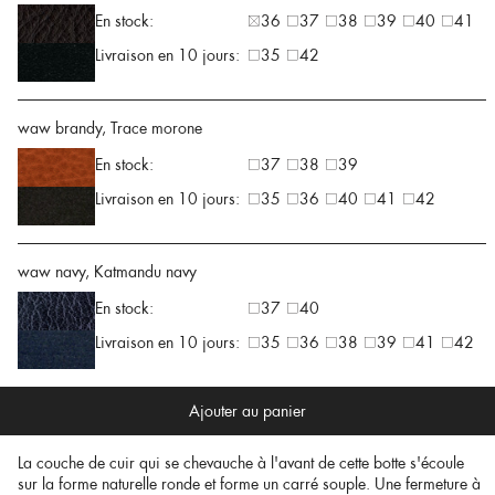
En stock:
36
37
38
39
40
41
Livraison en 10 jours:
35
42
waw brandy, Trace morone
En stock:
37
38
39
Livraison en 10 jours:
35
36
40
41
42
waw navy, Katmandu navy
En stock:
37
40
Livraison en 10 jours:
35
36
38
39
41
42
Ajouter au panier
La couche de cuir qui se chevauche à l'avant de cette botte s'écoule
sur la forme naturelle ronde et forme un carré souple. Une fermeture à