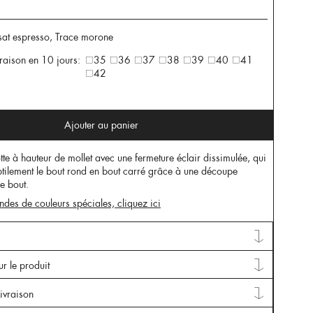
 sat espresso, Trace morone
vraison en 10 jours:
35
36
37
38
39
40
41
42
Ajouter au panier
te à hauteur de mollet avec une fermeture éclair dissimulée, qui
btilement le bout rond en bout carré grâce à une découpe
le bout.
des de couleurs spéciales, cliquez ici
ur le produit
ivraison