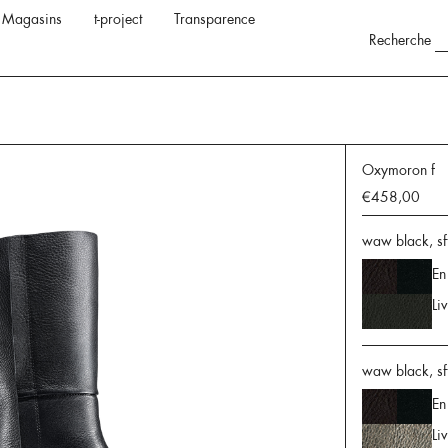
Magasins
t-project
Transparence
Recherche
Oxymoron f
€458,00
waw black, sf
En
Li
waw black, sft
En
Li