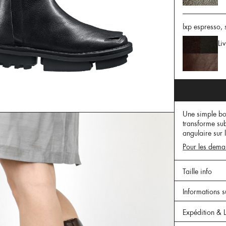
lxp espresso,
Li
Une simple bot
transforme su
angulaire sur 
Pour les deman
Taille info
Informations s
Expédition & L