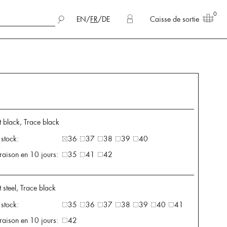
0
EN
/
FR
/
DE
Caisse de sortie
t black, Trace black
 stock:
36
37
38
39
40
vraison en 10 jours:
35
41
42
 steel, Trace black
 stock:
35
36
37
38
39
40
41
vraison en 10 jours:
42