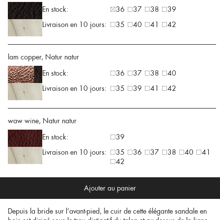
En stock:
36
37
38
39
Livraison en 10 jours:
35
40
41
42
lam copper, Natur natur
En stock:
36
37
38
40
Livraison en 10 jours:
35
39
41
42
waw wine, Natur natur
En stock:
39
Livraison en 10 jours:
35
36
37
38
40
41
42
Ajouter au panier
Depuis la bride sur l’avant-pied, le cuir de cette élégante sandale en