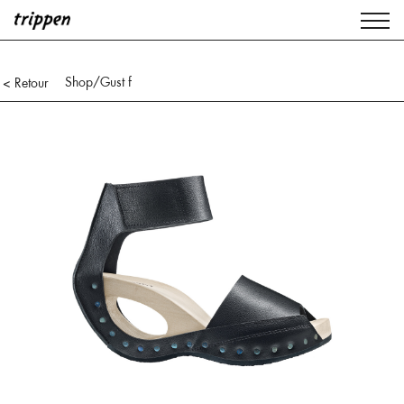
Shop
/Gust f
< Retour