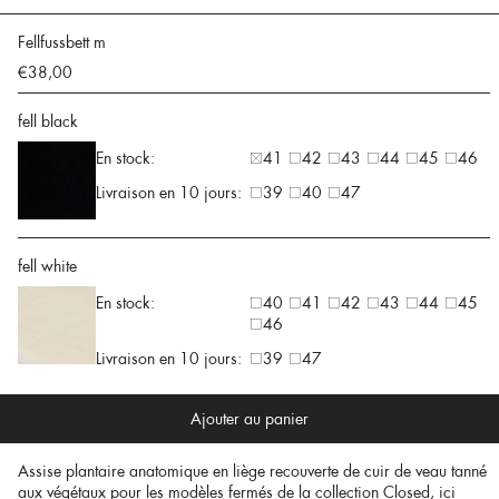
Fellfussbett m
€38,00
fell black
En stock:
41
42
43
44
45
46
Livraison en 10 jours:
39
40
47
fell white
En stock:
40
41
42
43
44
45
46
Livraison en 10 jours:
39
47
Ajouter au panier
Assise plantaire anatomique en liège recouverte de cuir de veau tanné
aux végétaux pour les modèles fermés de la collection Closed, ici