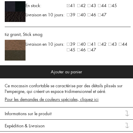
En stock:
41
42
43
44
45
Livraison en 10 jours:
39
40
46
47
tiz granit, Stick smog
Livraison en 10 jours:
39
40
41
42
43
44
45
46
47
Ajouter au panier
Ce mocassin confortable se caractérise par des détails plissés sur
l'empeigne, qui créent un espace tridimensionnel et aéré.
Pour les demandes de couleurs spéciales, cliquez ici
Informations sur le produit
Expédition & Livraison