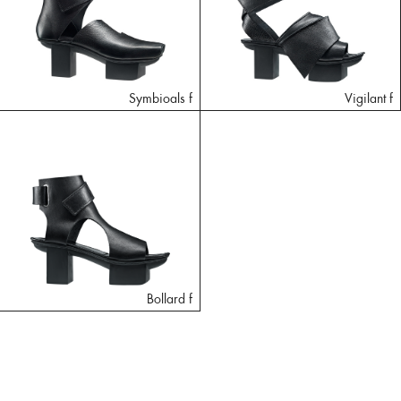
Symbioals f
Vigilant f
Bollard f