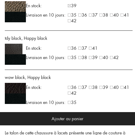
En stock:
39
Livraison en 10 jours:
35
36
37
38
40
41
42
tdy black, Happy black
En stock:
36
37
41
Livraison en 10 jours:
35
38
39
40
42
waw black, Happy black
En stock:
36
37
38
39
40
41
42
Livraison en 10 jours:
35
Ajouter au panier
Le talon de cette chaussure à lacets présente une ligne de couture à